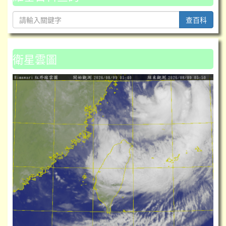
查百科
衛星雲圖