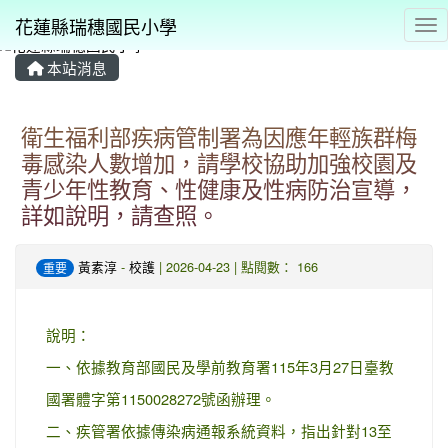
花蓮縣瑞穗國民小學
Tog
本站消息
⏸
衛生福利部疾病管制署為因應年輕族群梅
毒感染人數增加，請學校協助加強校園及
青少年性教育、性健康及性病防治宣導，
詳如說明，請查照。
黃素淳
-
校護
| 2026-04-23 | 點閱數： 166
重要
說明：
一、依據教育部國民及學前教育署115年3月27日臺教
國署體字第1150028272號函辦理。
二、疾管署依據傳染病通報系統資料，指出針對13至