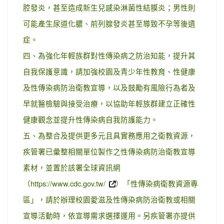
腔發炎，甚至造成新生兒感染淋菌性結膜炎；男性則
可能產生尿道化膿、前列腺發炎甚至導致不孕等後遺
症。
四、為強化年輕族群對性傳染病之防治知能，提升其
自我保護意識，請加強校園及青少年性教育、性健康
及性傳染病防治衛教宣導，以及鼓勵有風險行為者及
早就醫檢驗與接受治療，以協助年輕族群建立正確性
健康觀念並提升性傳染病自我防護能力。
五、為整合及提供更多元且具實務應用之衛教資源，
疾管署已彙整相關單位製作之性傳染病防治衛教宣導
素材，並置於該署全球資訊網
（https://www.cdc.gov.tw/
）「性傳染病衛教資源專
區」，請於辦理校園愛滋及性傳染病防治衛教或相關
宣導活動時，依宣導需求選擇運用。另疾管署亦提供