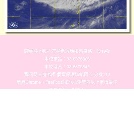
瑞穗國小地址:花蓮縣瑞穗鄉溫泉路一段19號
本校電話：03-8876366
本校傳真：03-8870546
資訊簡三奇老師 個資保護聯絡窗口 分機112
請用
Chrome
、
FireFox
或IE10.0瀏覽器以上獲得最佳
瀏覽效果，謝謝！