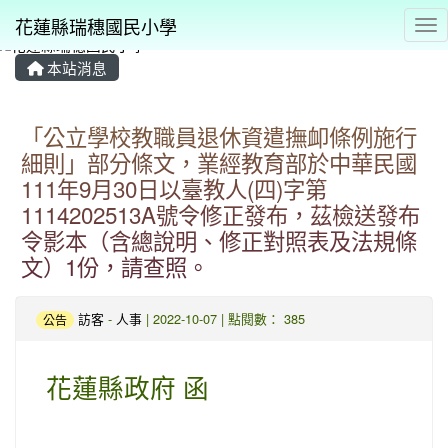
花蓮縣瑞穗國民小學
Tog
本站消息
⏸
「公立學校教職員退休資遣撫卹條例施行
細則」部分條文，業經教育部於中華民國
111年9月30日以臺教人(四)字第
1114202513A號令修正發布，茲檢送發布
令影本（含總說明、修正對照表及法規條
文）1份，請查照。
訪客
-
人事
| 2022-10-07 | 點閱數： 385
公告
花蓮縣政府 函