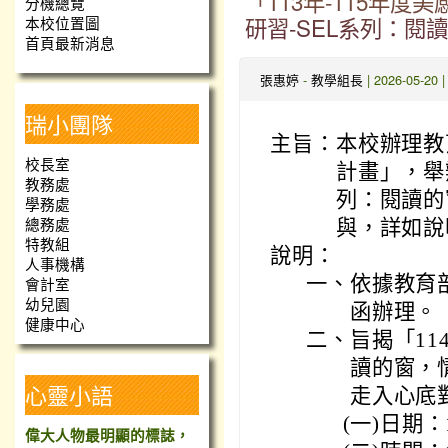
「113年-115年
分機總覽
研習-SEL系列：
本校位置圖
首頁最新消息
張惠婷
-
教學組長
| 2026-05-2
瑞小團隊
主旨：
本校辦理教
校長室
計畫」，舉
教務處
列：閱讀的
學務處
總務處
與，詳如說
特教組
說明：
人事機構
一、
依據教育部
會計室
幼兒園
函辦理。
健康中心
二、
旨揭「11
讀的窗，
心靈小語
走入心底
(一)
日期：
偉大人物最明顯的標誌，