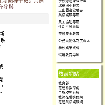
安妮新聞種子教師共備
學校總體課程計畫
允參與
瑞穗國小臉書
玉山圖書館臉書
英語護照專區
員工協助專區
性別平等專區
創新
交通安全教育
L系
公務員勤休制度專區
參
學校成果資料
環境教育專區
號
教育網站
閱
教育部
，
花蓮縣教育處
全誼校務系統
。
教師在職進修網
花蓮英語護照網