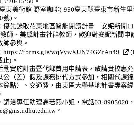
:20-15:50。
臺東美術館 野室咖啡( 950臺東縣臺東市新生里
0號)。
：優先錄取花東地區智能閱讀計畫－安妮新聞11
請教師、美感計畫社群教師，歡迎對安妮新聞申
教師參與。
tps://forms.gle/wqVywXUN74GZrAn49
(
截止)。
活動實施計畫暨代課費用申請表，敬請貴校惠允
以公（差）假及課務排代方式參加，相關代課鐘
本鐘點）、交通費，由東區大學基地計畫專案經
。
請洽專任助理高若熙小姐，電話03-8905020
gms.ndhu.edu.tw。