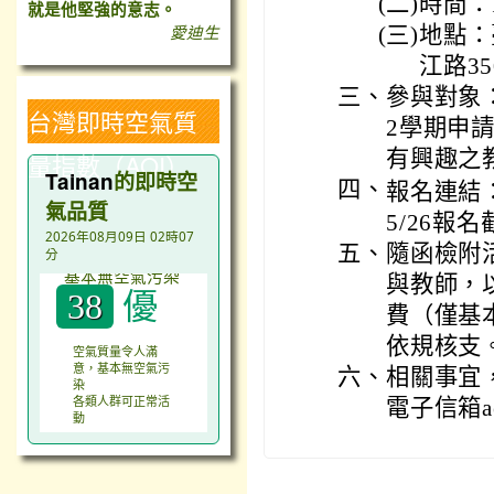
(二)
時間：13
就是他堅強的意志。
愛迪生
(三)
地點：
江路35
三、
參與對象
台灣即時空氣質
2學期申
有興趣之
量指數（AQI）
Tainan
的即時空
四、
報名連結：ht
氣品質
5/26報名
2026年08月09日 02時07
五、
隨函檢附
分
與教師，
優
38
費（僅基
依規核支
空氣質量令人滿
意，基本無空氣污
六、
相關事宜，
染
各類人群可正常活
電子信箱ae@
動