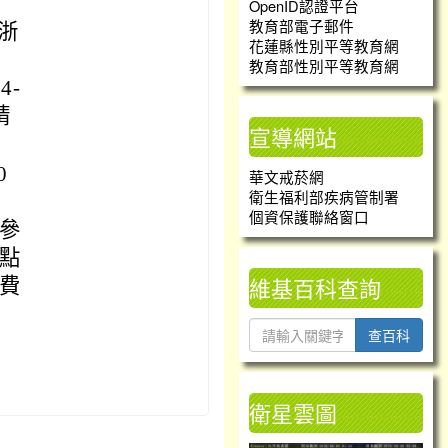
OpenID認證平台
教育部電子郵件
浙
花蓮縣性別平等教育網
教育部性別平等教育網
4-
請
宣導網站
0
華文戒菸網
衛生福利部疾病管制署
個資保護聯絡窗口
參
點
維基百科查詢
費
查百科
，
衛星雲圖