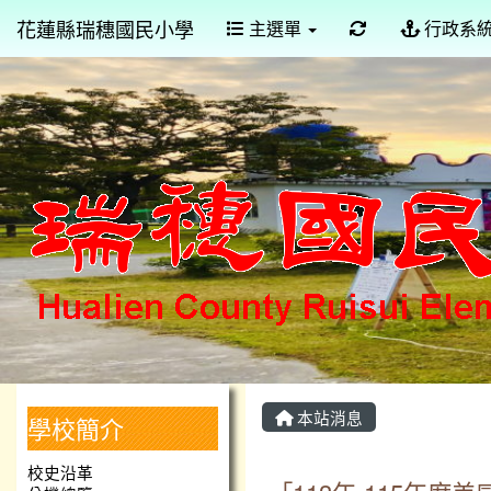
花蓮縣瑞穗國民小學
重新取得佈景設
主選單
行政系
本站消息
學校簡介
校史沿革