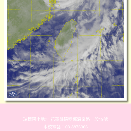
瑞穗國小地址:花蓮縣瑞穗鄉溫泉路一段19號
本校電話：03-8876366