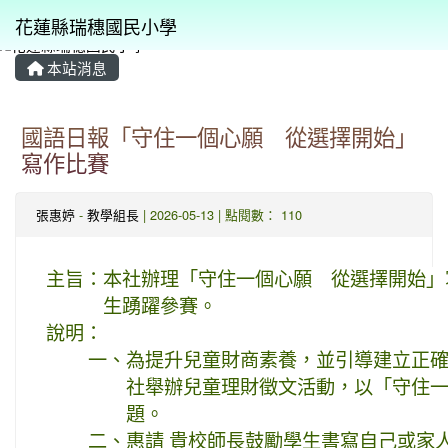
花蓮縣瑞穗國民小學
本站消息
⏸
國語日報「守住一個心願 從選擇開始」
寫作比賽
張惠婷
-
教學組長
| 2026-05-13 | 點閱數： 110
主旨：
本社辦理「守住一個心願 從選擇開始」
生踴躍參賽。
說明：
一、
為提升兒童財商素養，並引導建立正
社舉辦兒童理財徵文活動，以「守住一
題。
二、
惠請 貴校師長鼓勵學生書寫自己或家