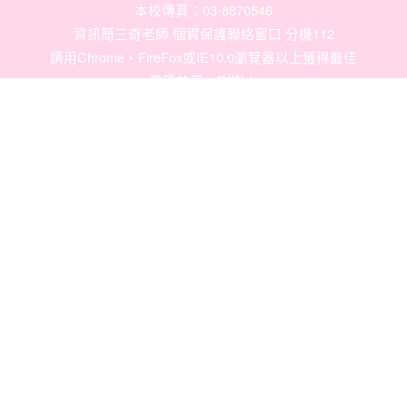
本校傳真：03-8870546
資訊簡三奇老師 個資保護聯絡窗口 分機112
請用
Chrome
、
FireFox
或IE10.0瀏覽器以上獲得最佳
瀏覽效果，謝謝！