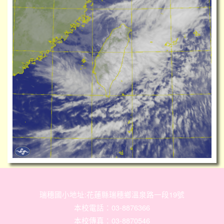
瑞穗國小地址:花蓮縣瑞穗鄉溫泉路一段19號
本校電話：03-8876366
本校傳真：03-8870546