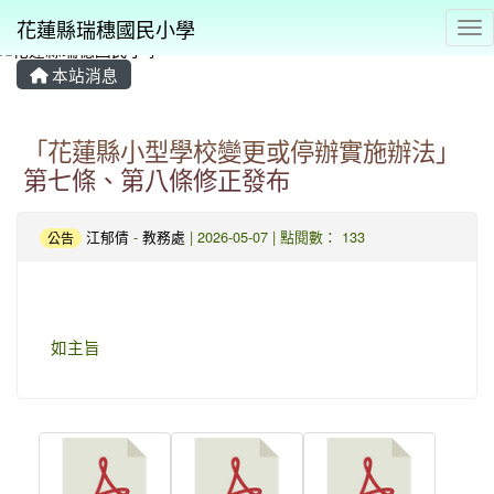
花蓮縣瑞穗國民小學
Tog
本站消息
⏸
「花蓮縣小型學校變更或停辦實施辦法」
第七條、第八條修正發布
江郁倩
-
教務處
| 2026-05-07 | 點閱數： 133
公告
如主旨