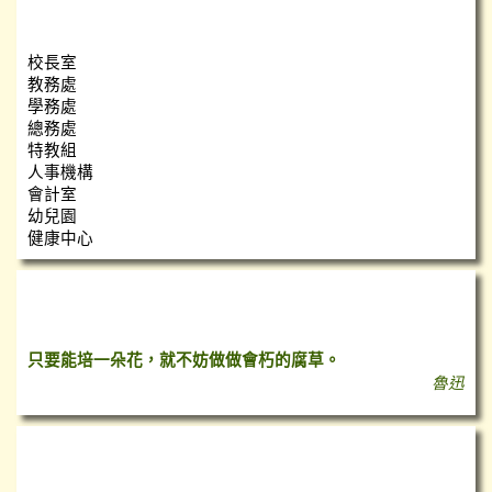
瑞小團隊
校長室
教務處
學務處
總務處
特教組
人事機構
會計室
幼兒園
健康中心
心靈小語
只要能培一朵花，就不妨做做會朽的腐草。
魯迅
台灣即時空氣質量指數（AQI）