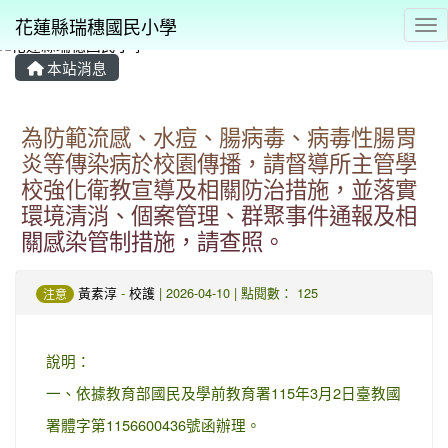
花蓮縣瑞穗國民小學
Tog
本站消息
⏸
為防範流感、水痘、腸病毒、病毒性腸胃
炎等傳染病於校園傳播，請督導所主管學
校強化衛教宣導及相關防治措施，並落實
環境清消、個案管理、群聚事件通報及相
關感染管制措施，請查照。
黃素淳
-
校護
| 2026-04-10 | 點閱數： 125
注意
說明：
一、依據教育部國民及學前教育署115年3月2日臺教國
署體字第1156600436號函辦理。