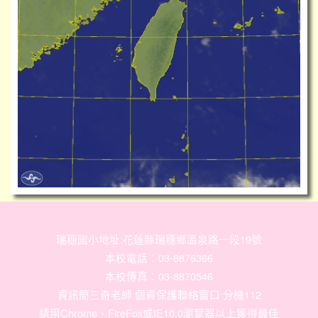
瑞穗國小地址:花蓮縣瑞穗鄉溫泉路一段19號
本校電話：03-8876366
本校傳真：03-8870546
資訊簡三奇老師 個資保護聯絡窗口 分機112
請用
Chrome
、
FireFox
或IE10.0瀏覽器以上獲得最佳