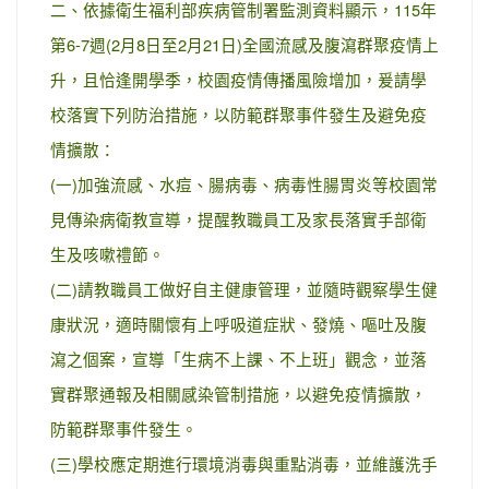
二、依據衛生福利部疾病管制署監測資料顯示，115年
第6-7週(2月8日至2月21日)全國流感及腹瀉群聚疫情上
升，且恰逢開學季，校園疫情傳播風險增加，爰請學
校落實下列防治措施，以防範群聚事件發生及避免疫
情擴散：
(一)加強流感、水痘、腸病毒、病毒性腸胃炎等校園常
見傳染病衛教宣導，提醒教職員工及家長落實手部衛
生及咳嗽禮節。
(二)請教職員工做好自主健康管理，並隨時觀察學生健
康狀況，適時關懷有上呼吸道症狀、發燒、嘔吐及腹
瀉之個案，宣導「生病不上課、不上班」觀念，並落
實群聚通報及相關感染管制措施，以避免疫情擴散，
防範群聚事件發生。
(三)學校應定期進行環境消毒與重點消毒，並維護洗手