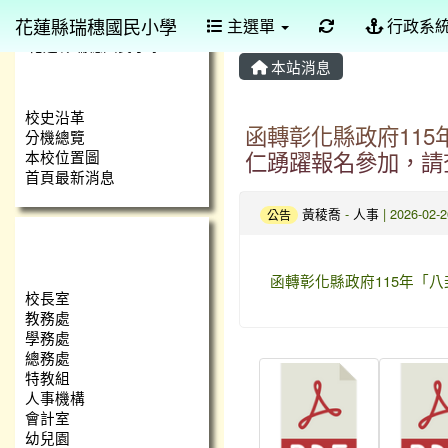
花蓮縣瑞穗國民小學
重新取得佈景設
主選單
行政系
本站消息
學校簡介
校史沿革
函轉彰化縣政府11
分機總覽
仁踴躍報名參加，請
本校位置圖
首頁最新消息
黃稜喬
-
人事
| 2026-02
公告
瑞小團隊
函轉彰化縣政府115年「
校長室
教務處
學務處
總務處
特教組
人事機構
會計室
幼兒園