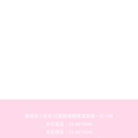
瑞穗國小地址:花蓮縣瑞穗鄉溫泉路一段19號
本校電話：03-8876366
本校傳真：03-8870546