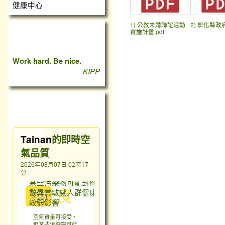
健康中心
1) 公教未婚聯誼活動
2) 彰化縣政府
實施計畫.pdf
心靈小語
Work hard. Be nice.
KIPP
台灣即時空氣質
量指數（AQI）
Tainan
的即時空
氣品質
2026年08月07日 02時17
分
良
59
空氣質量可接受，
但某些污染物可能