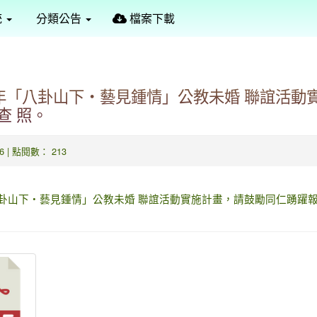
定
統
分類公告
檔案下載
5年「八卦山下・藝見鍾情」公教未婚 聯誼活動
查 照。
-26 | 點閱數： 213
八卦山下・藝見鍾情」公教未婚 聯誼活動實施計畫，請鼓勵同仁踴躍報