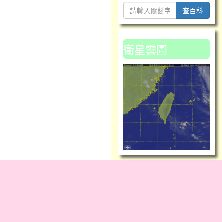
查百科
衛星雲圖