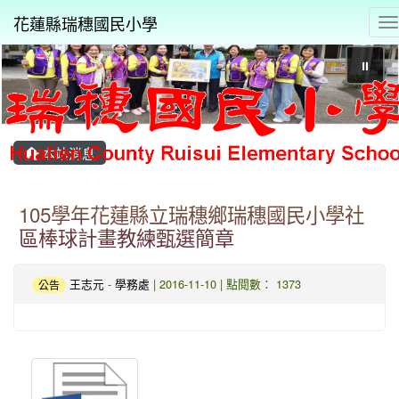
花蓮縣瑞穗國民小學
T
⏸
本站消息
105學年花蓮縣立瑞穗鄉瑞穗國民小學社
區棒球計畫教練甄選簡章
王志元
-
學務處
| 2016-11-10 | 點閱數： 1373
公告