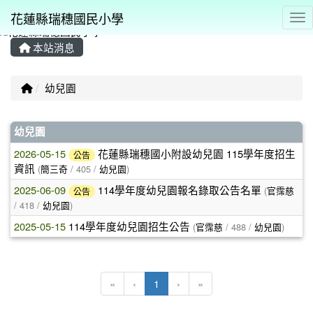
花蓮縣瑞穗國民小學
Tog
本站消息
⏸
回首頁
幼兒園
文章列表
幼兒園
2026-05-15
花蓮縣瑞穗國小附設幼兒園 115學年度招生
公告
資訊
(
簡三奇
/ 405 /
幼兒園
)
2025-06-09
114學年度幼兒園報名錄取公告名單
(
官霈慈
公告
/ 418 /
幼兒園
)
2025-05-15
114學年度幼兒園招生公告
(
官霈慈
/ 488 /
幼兒園
)
(目前頁次)
«
‹
1
›
»