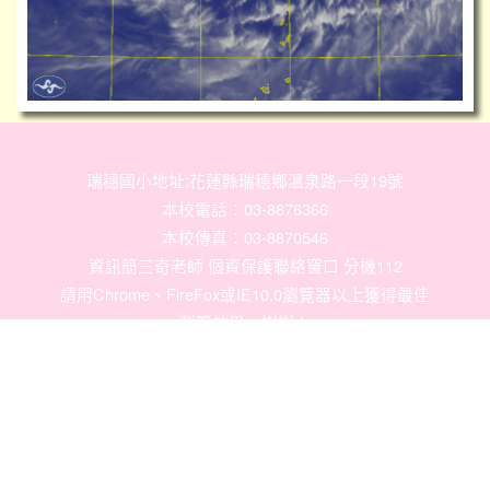
瑞穗國小地址:花蓮縣瑞穗鄉溫泉路一段19號
本校電話：03-8876366
本校傳真：03-8870546
資訊簡三奇老師 個資保護聯絡窗口 分機112
請用
Chrome
、
FireFox
或IE10.0瀏覽器以上獲得最佳
瀏覽效果，謝謝！