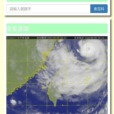
查百科
衛星雲圖