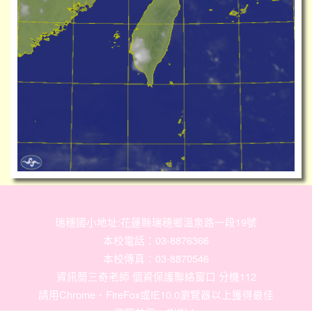
瑞穗國小地址:花蓮縣瑞穗鄉溫泉路一段19號
本校電話：03-8876366
本校傳真：03-8870546
資訊簡三奇老師 個資保護聯絡窗口 分機112
請用
Chrome
、
FireFox
或IE10.0瀏覽器以上獲得最佳